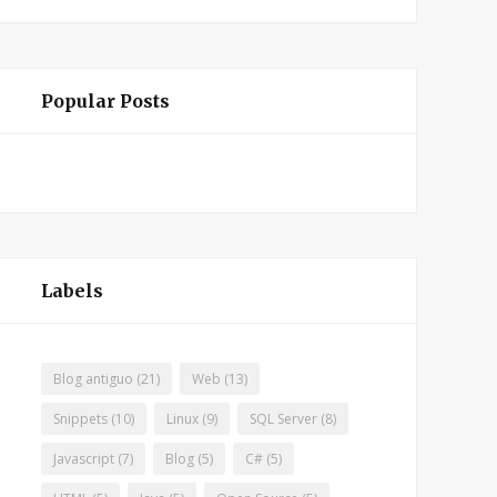
Popular Posts
Labels
Blog antiguo
(21)
Web
(13)
Snippets
(10)
Linux
(9)
SQL Server
(8)
Javascript
(7)
Blog
(5)
C#
(5)