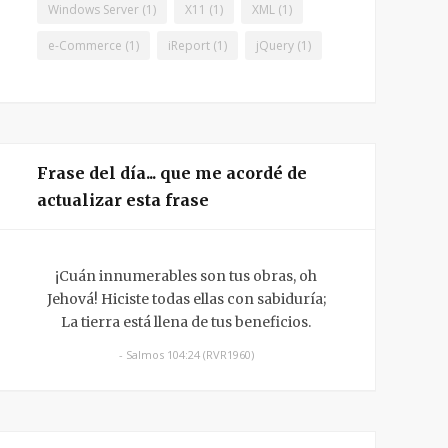
Windows Server
(1)
X11
(1)
XML
(1)
e-Commerce
(1)
iReport
(1)
jQuery
(1)
Frase del día... que me acordé de
actualizar esta frase
¡Cuán innumerables son tus obras, oh
Jehová! Hiciste todas ellas con sabiduría;
La tierra está llena de tus beneficios.
- Salmos 104:24 (RVR1960)