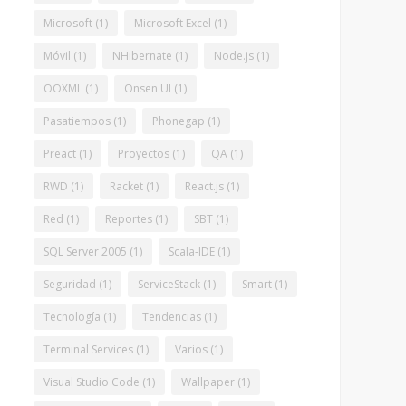
Microsoft
(1)
Microsoft Excel
(1)
Móvil
(1)
NHibernate
(1)
Node.js
(1)
OOXML
(1)
Onsen UI
(1)
Pasatiempos
(1)
Phonegap
(1)
Preact
(1)
Proyectos
(1)
QA
(1)
RWD
(1)
Racket
(1)
React.js
(1)
Red
(1)
Reportes
(1)
SBT
(1)
SQL Server 2005
(1)
Scala-IDE
(1)
Seguridad
(1)
ServiceStack
(1)
Smart
(1)
Tecnología
(1)
Tendencias
(1)
Terminal Services
(1)
Varios
(1)
Visual Studio Code
(1)
Wallpaper
(1)