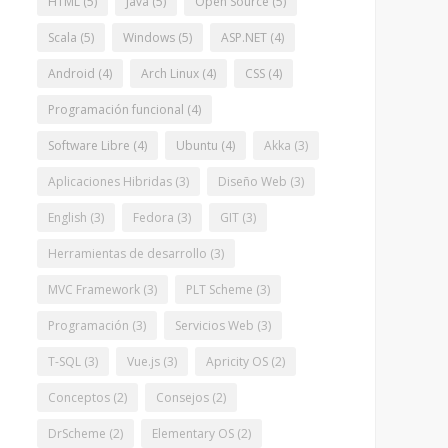
HTML
(5)
Java
(5)
Open Source
(5)
Scala
(5)
Windows
(5)
ASP.NET
(4)
Android
(4)
Arch Linux
(4)
CSS
(4)
Programación funcional
(4)
Software Libre
(4)
Ubuntu
(4)
Akka
(3)
Aplicaciones Hibridas
(3)
Diseño Web
(3)
English
(3)
Fedora
(3)
GIT
(3)
Herramientas de desarrollo
(3)
MVC Framework
(3)
PLT Scheme
(3)
Programación
(3)
Servicios Web
(3)
T-SQL
(3)
Vue.js
(3)
Apricity OS
(2)
Conceptos
(2)
Consejos
(2)
DrScheme
(2)
Elementary OS
(2)