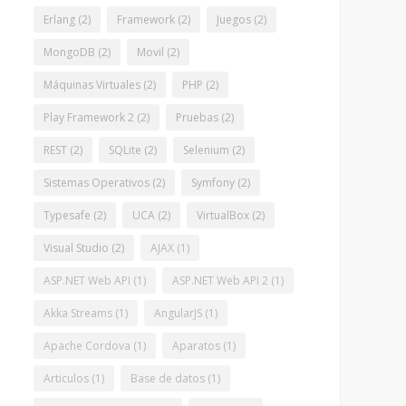
Erlang
(2)
Framework
(2)
Juegos
(2)
MongoDB
(2)
Movil
(2)
Máquinas Virtuales
(2)
PHP
(2)
Play Framework 2
(2)
Pruebas
(2)
REST
(2)
SQLite
(2)
Selenium
(2)
Sistemas Operativos
(2)
Symfony
(2)
Typesafe
(2)
UCA
(2)
VirtualBox
(2)
Visual Studio
(2)
AJAX
(1)
ASP.NET Web API
(1)
ASP.NET Web API 2
(1)
Akka Streams
(1)
AngularJS
(1)
Apache Cordova
(1)
Aparatos
(1)
Articulos
(1)
Base de datos
(1)