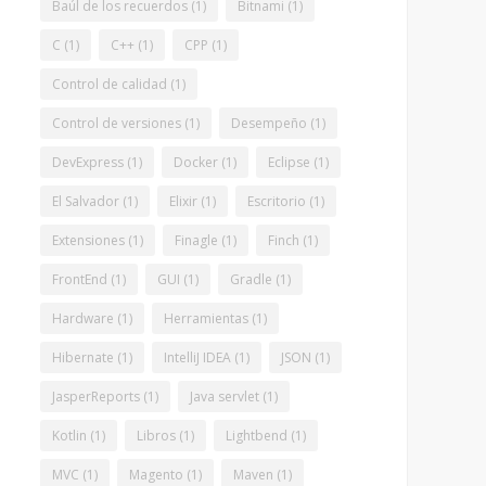
Baúl de los recuerdos
(1)
Bitnami
(1)
C
(1)
C++
(1)
CPP
(1)
Control de calidad
(1)
Control de versiones
(1)
Desempeño
(1)
DevExpress
(1)
Docker
(1)
Eclipse
(1)
El Salvador
(1)
Elixir
(1)
Escritorio
(1)
Extensiones
(1)
Finagle
(1)
Finch
(1)
FrontEnd
(1)
GUI
(1)
Gradle
(1)
Hardware
(1)
Herramientas
(1)
Hibernate
(1)
IntelliJ IDEA
(1)
JSON
(1)
JasperReports
(1)
Java servlet
(1)
Kotlin
(1)
Libros
(1)
Lightbend
(1)
MVC
(1)
Magento
(1)
Maven
(1)