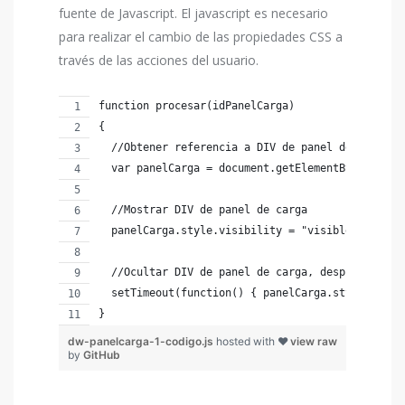
fuente de Javascript. El javascript es necesario
para realizar el cambio de las propiedades CSS a
través de las acciones del usuario.
function procesar(idPanelCarga)
{
  //Obtener referencia a DIV de panel de carga
  var panelCarga = document.getElementById(idPan
  //Mostrar DIV de panel de carga
  panelCarga.style.visibility = "visible";
  //Ocultar DIV de panel de carga, después de 5 
  setTimeout(function() { panelCarga.style.visib
}
dw-panelcarga-1-codigo.js
hosted with ❤
view raw
by
GitHub