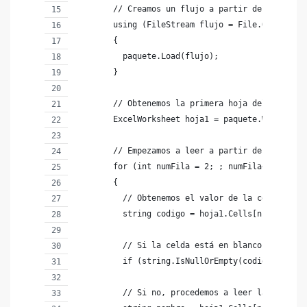
        // Creamos un flujo a partir del archivo
        using (FileStream flujo = File.OpenRead(
        {
          paquete.Load(flujo);
        }
        // Obtenemos la primera hoja del documen
        ExcelWorksheet hoja1 = paquete.Workbook.
        // Empezamos a leer a partir de la segun
        for (int numFila = 2; ; numFila++)
        {
          // Obtenemos el valor de la celda de l
          string codigo = hoja1.Cells[numFila, 1
          // Si la celda está en blanco, finaliz
          if (string.IsNullOrEmpty(codigo)) brea
          // Si no, procedemos a leer las otras 