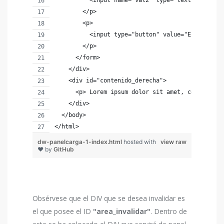
          <input name="val2" type="text" />
        </p>
        <p>
          <input type="button" value="Enviar" on
        </p>
      </form>
    </div>
    <div id="contenido_derecha">
      <p> Lorem ipsum dolor sit amet, consectetu
    </div>
  </body>
</html>
dw-panelcarga-1-index.html
hosted with
view raw
❤ by
GitHub
Obsérvese que el DIV que se desea invalidar es
el que posee el ID
"area_invalidar"
. Dentro de