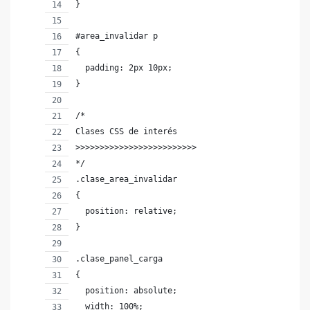
}
#area_invalidar p
{
  padding: 2px 10px;
}
/*
Clases CSS de interés
>>>>>>>>>>>>>>>>>>>>>>>>>
*/
.clase_area_invalidar
{
  position: relative;
}
.clase_panel_carga
{
  position: absolute;
  width: 100%;