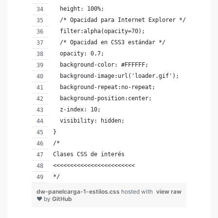
  height: 100%;
  /* Opacidad para Internet Explorer */
  filter:alpha(opacity=70);
  /* Opacidad en CSS3 estándar */
  opacity: 0.7;
  background-color: #FFFFFF;
  background-image:url('loader.gif');
  background-repeat:no-repeat;
  background-position:center;
  z-index: 10;
  visibility: hidden;
}
/*
Clases CSS de interés
<<<<<<<<<<<<<<<<<<<<<<<<
*/
dw-panelcarga-1-estilos.css
hosted with
view raw
❤ by
GitHub