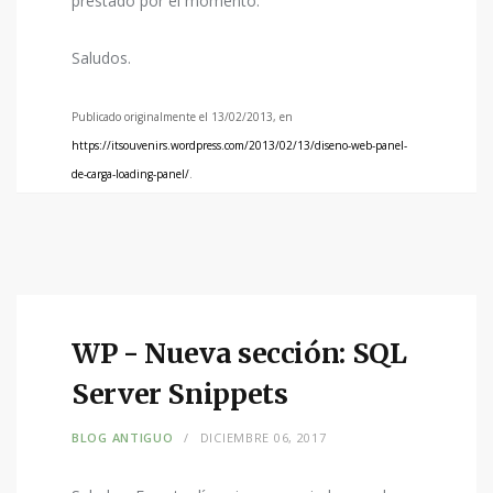
prestado por el momento.
Saludos.
Publicado originalmente el
13
/0
2
/20
13
, en
https://itsouvenirs.wordpress.com/2013/02/13/diseno-web-panel-
de-carga-loading-panel/
.
WP - Nueva sección: SQL
Server Snippets
BLOG ANTIGUO
DICIEMBRE 06, 2017