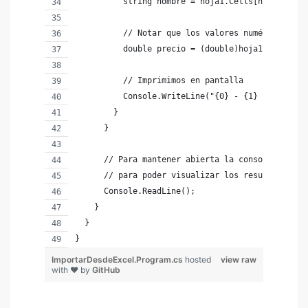
          string nombre = hoja1.Cells[numFila, 2
          // Notar que los valores numéricos son
          double precio = (double)hoja1.Cells[nu
          // Imprimimos en pantalla
          Console.WriteLine("{0} - {1} - {2:#.00
        }
      }
      // Para mantener abierta la consola hasta 
      // para poder visualizar los resultados
      Console.ReadLine();
    }
  }
}
ImportarDesdeExcel.Program.cs
hosted
view raw
with ❤ by
GitHub