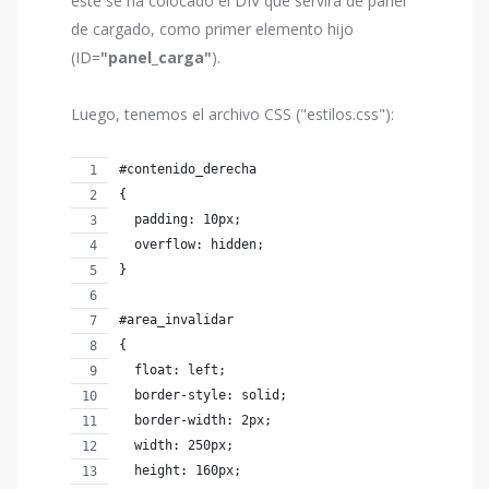
este se ha colocado el DIV que servirá de panel
de cargado, como primer elemento hijo
(ID=
"panel_carga"
).
Luego, tenemos el archivo CSS ("estilos.css"):
#contenido_derecha
{
  padding: 10px;
  overflow: hidden;
}
#area_invalidar
{
  float: left;
  border-style: solid;
  border-width: 2px;
  width: 250px;
  height: 160px;