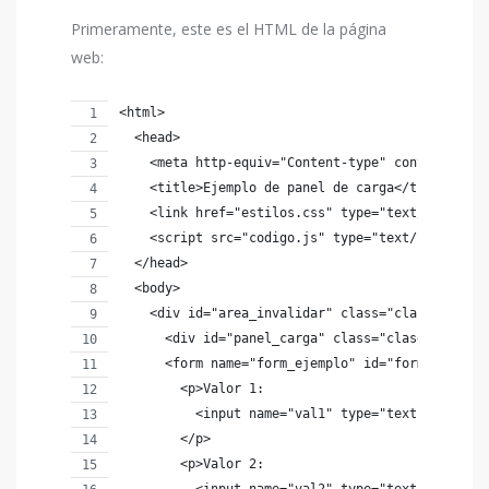
Primeramente, este es el HTML de la página
web:
<html>
  <head>
    <meta http-equiv="Content-type" content="tex
    <title>Ejemplo de panel de carga</title>
    <link href="estilos.css" type="text/css" rel
    <script src="codigo.js" type="text/javascrip
  </head>
  <body>
    <div id="area_invalidar" class="clase_area_i
      <div id="panel_carga" class="clase_panel_c
      <form name="form_ejemplo" id="form_ejemplo
        <p>Valor 1:                             
          <input name="val1" type="text" />
        </p>
        <p>Valor 2:                             