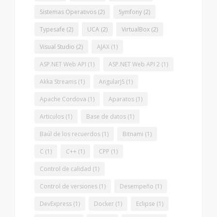
Sistemas Operativos
(2)
Symfony
(2)
Typesafe
(2)
UCA
(2)
VirtualBox
(2)
Visual Studio
(2)
AJAX
(1)
ASP.NET Web API
(1)
ASP.NET Web API 2
(1)
Akka Streams
(1)
AngularJS
(1)
Apache Cordova
(1)
Aparatos
(1)
Articulos
(1)
Base de datos
(1)
Baúl de los recuerdos
(1)
Bitnami
(1)
C
(1)
C++
(1)
CPP
(1)
Control de calidad
(1)
Control de versiones
(1)
Desempeño
(1)
DevExpress
(1)
Docker
(1)
Eclipse
(1)