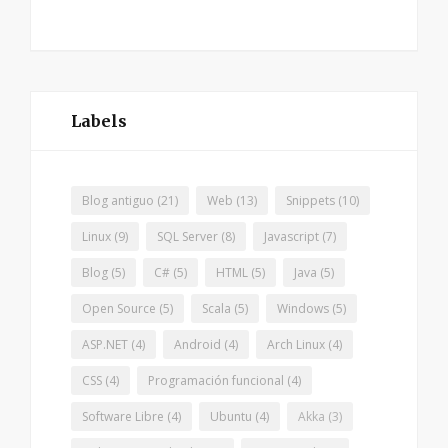
Labels
Blog antiguo
(21)
Web
(13)
Snippets
(10)
Linux
(9)
SQL Server
(8)
Javascript
(7)
Blog
(5)
C#
(5)
HTML
(5)
Java
(5)
Open Source
(5)
Scala
(5)
Windows
(5)
ASP.NET
(4)
Android
(4)
Arch Linux
(4)
CSS
(4)
Programación funcional
(4)
Software Libre
(4)
Ubuntu
(4)
Akka
(3)