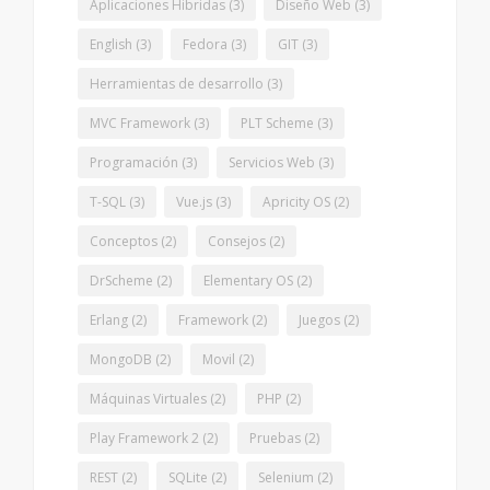
Aplicaciones Hibridas
(3)
Diseño Web
(3)
English
(3)
Fedora
(3)
GIT
(3)
Herramientas de desarrollo
(3)
MVC Framework
(3)
PLT Scheme
(3)
Programación
(3)
Servicios Web
(3)
T-SQL
(3)
Vue.js
(3)
Apricity OS
(2)
Conceptos
(2)
Consejos
(2)
DrScheme
(2)
Elementary OS
(2)
Erlang
(2)
Framework
(2)
Juegos
(2)
MongoDB
(2)
Movil
(2)
Máquinas Virtuales
(2)
PHP
(2)
Play Framework 2
(2)
Pruebas
(2)
REST
(2)
SQLite
(2)
Selenium
(2)