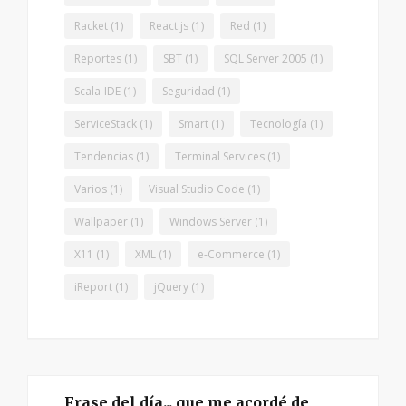
Racket
(1)
React.js
(1)
Red
(1)
Reportes
(1)
SBT
(1)
SQL Server 2005
(1)
Scala-IDE
(1)
Seguridad
(1)
ServiceStack
(1)
Smart
(1)
Tecnología
(1)
Tendencias
(1)
Terminal Services
(1)
Varios
(1)
Visual Studio Code
(1)
Wallpaper
(1)
Windows Server
(1)
X11
(1)
XML
(1)
e-Commerce
(1)
iReport
(1)
jQuery
(1)
Frase del día... que me acordé de