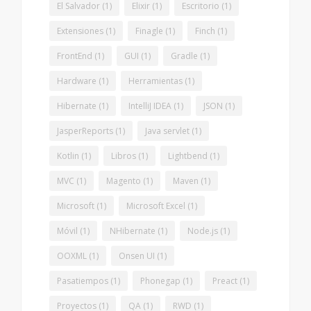
El Salvador
(1)
Elixir
(1)
Escritorio
(1)
Extensiones
(1)
Finagle
(1)
Finch
(1)
FrontEnd
(1)
GUI
(1)
Gradle
(1)
Hardware
(1)
Herramientas
(1)
Hibernate
(1)
IntelliJ IDEA
(1)
JSON
(1)
JasperReports
(1)
Java servlet
(1)
Kotlin
(1)
Libros
(1)
Lightbend
(1)
MVC
(1)
Magento
(1)
Maven
(1)
Microsoft
(1)
Microsoft Excel
(1)
Móvil
(1)
NHibernate
(1)
Node.js
(1)
OOXML
(1)
Onsen UI
(1)
Pasatiempos
(1)
Phonegap
(1)
Preact
(1)
Proyectos
(1)
QA
(1)
RWD
(1)