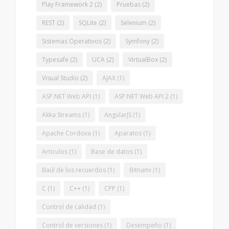
Play Framework 2
(2)
Pruebas
(2)
REST
(2)
SQLite
(2)
Selenium
(2)
Sistemas Operativos
(2)
Symfony
(2)
Typesafe
(2)
UCA
(2)
VirtualBox
(2)
Visual Studio
(2)
AJAX
(1)
ASP.NET Web API
(1)
ASP.NET Web API 2
(1)
Akka Streams
(1)
AngularJS
(1)
Apache Cordova
(1)
Aparatos
(1)
Articulos
(1)
Base de datos
(1)
Baúl de los recuerdos
(1)
Bitnami
(1)
C
(1)
C++
(1)
CPP
(1)
Control de calidad
(1)
Control de versiones
(1)
Desempeño
(1)