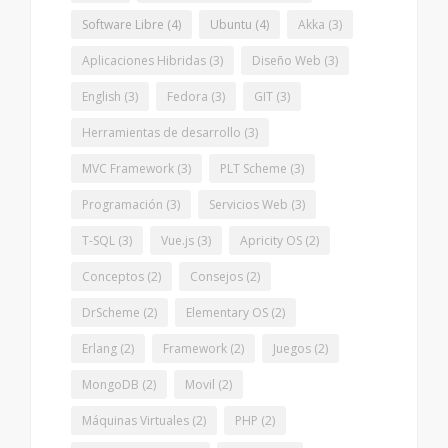
Software Libre
(4)
Ubuntu
(4)
Akka
(3)
Aplicaciones Hibridas
(3)
Diseño Web
(3)
English
(3)
Fedora
(3)
GIT
(3)
Herramientas de desarrollo
(3)
MVC Framework
(3)
PLT Scheme
(3)
Programación
(3)
Servicios Web
(3)
T-SQL
(3)
Vue.js
(3)
Apricity OS
(2)
Conceptos
(2)
Consejos
(2)
DrScheme
(2)
Elementary OS
(2)
Erlang
(2)
Framework
(2)
Juegos
(2)
MongoDB
(2)
Movil
(2)
Máquinas Virtuales
(2)
PHP
(2)