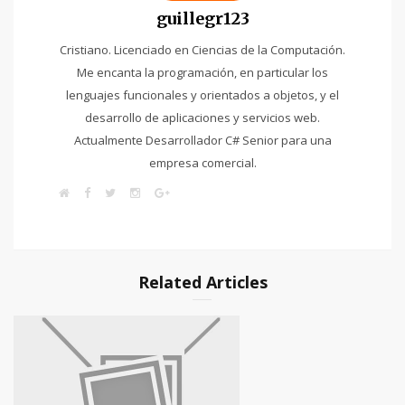
guillegr123
Cristiano. Licenciado en Ciencias de la Computación.
Me encanta la programación, en particular los
lenguajes funcionales y orientados a objetos, y el
desarrollo de aplicaciones y servicios web.
Actualmente Desarrollador C# Senior para una
empresa comercial.
W
F
T
I
G
e
a
w
n
o
b
c
i
s
o
s
e
t
t
g
i
b
t
a
l
t
o
e
g
e
e
o
r
r
+
k
a
Related Articles
m