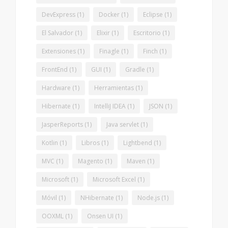
DevExpress
(1)
Docker
(1)
Eclipse
(1)
El Salvador
(1)
Elixir
(1)
Escritorio
(1)
Extensiones
(1)
Finagle
(1)
Finch
(1)
FrontEnd
(1)
GUI
(1)
Gradle
(1)
Hardware
(1)
Herramientas
(1)
Hibernate
(1)
IntelliJ IDEA
(1)
JSON
(1)
JasperReports
(1)
Java servlet
(1)
Kotlin
(1)
Libros
(1)
Lightbend
(1)
MVC
(1)
Magento
(1)
Maven
(1)
Microsoft
(1)
Microsoft Excel
(1)
Móvil
(1)
NHibernate
(1)
Node.js
(1)
OOXML
(1)
Onsen UI
(1)