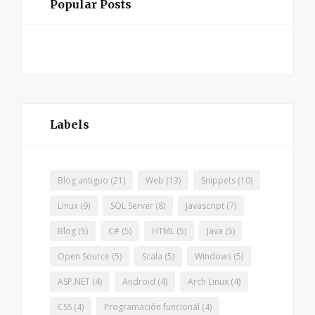
Popular Posts
Labels
Blog antiguo
(21)
Web
(13)
Snippets
(10)
Linux
(9)
SQL Server
(8)
Javascript
(7)
Blog
(5)
C#
(5)
HTML
(5)
Java
(5)
Open Source
(5)
Scala
(5)
Windows
(5)
ASP.NET
(4)
Android
(4)
Arch Linux
(4)
CSS
(4)
Programación funcional
(4)