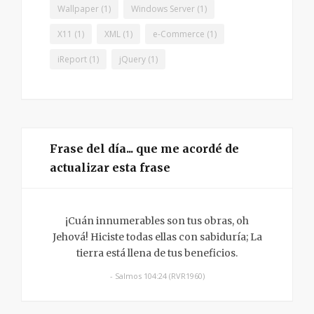
Wallpaper
(1)
Windows Server
(1)
X11
(1)
XML
(1)
e-Commerce
(1)
iReport
(1)
jQuery
(1)
Frase del día... que me acordé de
actualizar esta frase
¡Cuán innumerables son tus obras, oh
Jehová! Hiciste todas ellas con sabiduría; La
tierra está llena de tus beneficios.
- Salmos 104:24 (RVR1960)