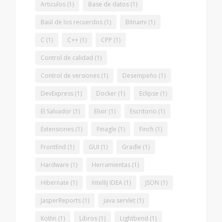
Articulos
(1)
Base de datos
(1)
Baúl de los recuerdos
(1)
Bitnami
(1)
C
(1)
C++
(1)
CPP
(1)
Control de calidad
(1)
Control de versiones
(1)
Desempeño
(1)
DevExpress
(1)
Docker
(1)
Eclipse
(1)
El Salvador
(1)
Elixir
(1)
Escritorio
(1)
Extensiones
(1)
Finagle
(1)
Finch
(1)
FrontEnd
(1)
GUI
(1)
Gradle
(1)
Hardware
(1)
Herramientas
(1)
Hibernate
(1)
IntelliJ IDEA
(1)
JSON
(1)
JasperReports
(1)
Java servlet
(1)
Kotlin
(1)
Libros
(1)
Lightbend
(1)