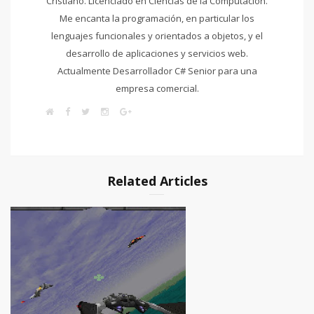
Cristiano. Licenciado en Ciencias de la Computación.
Me encanta la programación, en particular los
lenguajes funcionales y orientados a objetos, y el
desarrollo de aplicaciones y servicios web.
Actualmente Desarrollador C# Senior para una
empresa comercial.
W
F
T
I
G
e
a
w
n
o
b
c
i
s
o
s
e
t
t
g
i
b
t
a
l
t
o
e
g
e
e
o
r
r
+
k
a
Related Articles
m