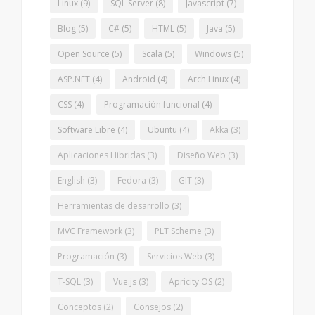
Linux
(9)
SQL Server
(8)
Javascript
(7)
Blog
(5)
C#
(5)
HTML
(5)
Java
(5)
Open Source
(5)
Scala
(5)
Windows
(5)
ASP.NET
(4)
Android
(4)
Arch Linux
(4)
CSS
(4)
Programación funcional
(4)
Software Libre
(4)
Ubuntu
(4)
Akka
(3)
Aplicaciones Hibridas
(3)
Diseño Web
(3)
English
(3)
Fedora
(3)
GIT
(3)
Herramientas de desarrollo
(3)
MVC Framework
(3)
PLT Scheme
(3)
Programación
(3)
Servicios Web
(3)
T-SQL
(3)
Vue.js
(3)
Apricity OS
(2)
Conceptos
(2)
Consejos
(2)