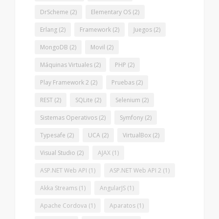
DrScheme
(2)
Elementary OS
(2)
Erlang
(2)
Framework
(2)
Juegos
(2)
MongoDB
(2)
Movil
(2)
Máquinas Virtuales
(2)
PHP
(2)
Play Framework 2
(2)
Pruebas
(2)
REST
(2)
SQLite
(2)
Selenium
(2)
Sistemas Operativos
(2)
Symfony
(2)
Typesafe
(2)
UCA
(2)
VirtualBox
(2)
Visual Studio
(2)
AJAX
(1)
ASP.NET Web API
(1)
ASP.NET Web API 2
(1)
Akka Streams
(1)
AngularJS
(1)
Apache Cordova
(1)
Aparatos
(1)